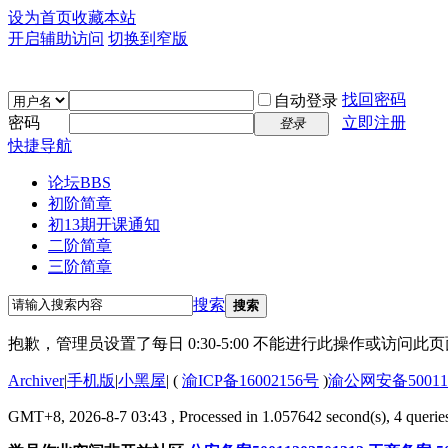
设为首页
收藏本站
开启辅助访问
切换到窄版
找回密码
自动登录
密码
立即注册
登录
快捷导航
论坛
BBS
初阶简章
初13期开课通知
二阶简章
三阶简章
搜索
搜索
抱歉，管理员设置了每日 0:30-5:00 不能进行此操作或访问
Archiver
|
手机版
|
小黑屋
|
(
渝ICP备16002156号
)
渝公网安备500112
GMT+8, 2026-8-7 03:43
, Processed in 1.057642 second(s), 4 queries