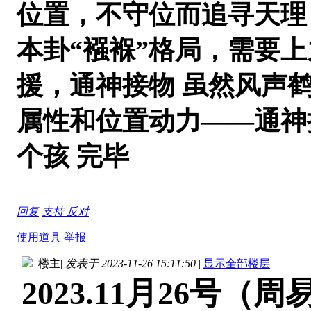
位置，不守位而追寻天理
本卦“襁褓”格局，需要
援，通神接物 虽然风声
属性和位置动力——通神
个孩 完毕
回复
支持
反对
使用道具
举报
楼主
|
发表于 2023-11-26 15:11:50
|
显示全部楼层
2023.11
月26号（周