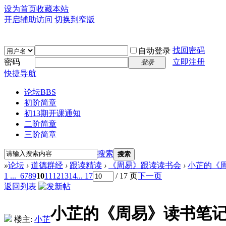
设为首页
收藏本站
开启辅助访问
切换到窄版
找回密码
自动登录
密码
立即注册
登录
快捷导航
论坛
BBS
初阶简章
初13期开课通知
二阶简章
三阶简章
搜索
搜索
»
论坛
›
道德群经
›
跟读精读
›
《周易》跟读读书会
›
小芷的《
1 ...
6
7
8
9
10
11
12
13
14
... 17
/ 17 页
下一页
返回列表
小芷的《周易》读书笔
楼主:
小芷