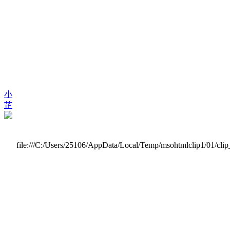
小
芷
file:///C:/Users/25106/AppData/Local/Temp/msohtmlclip1/01/c