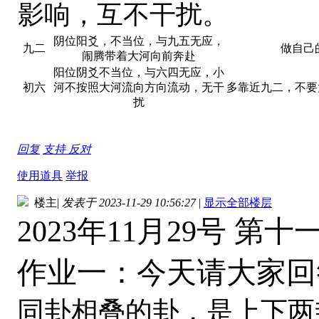
影响，互不干扰。
阴位阳爻，不当位，与九五无应，
九二
做自己
闹腾带着大河向前奔赴
阳位阴爻不当位，与六四无应，小
初六
河不按照大河流向方向流动，无干
多靠近九二，不要
扰
回复
支持
反对
使用道具
举报
楼主
|
发表于 2023-11-29 10:56:27
|
显示全部楼层
2023年11月29号 第十
作业一：今天请大家回
同卦相叠的卦，是上下两