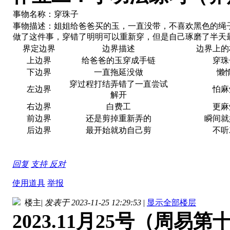
事物名称：穿珠子
事物描述：姐姐给爸爸买的玉，一直没带，不喜欢黑色的绳
做了这件事，穿错了明明可以重新穿，但是自己琢磨了半天
界定边界
边界描述
边界上的
上边界
给爸爸的玉穿成手链
穿珠
下边界
一直拖延没做
懒
穿过程打结弄错了一直尝试
左边界
怕麻
解开
右边界
白费工
更麻
前边界
还是剪掉重新弄的
瞬间就
后边界
最开始就劝自己剪
不听
回复
支持
反对
使用道具
举报
楼主
|
发表于 2023-11-25 12:29:53
|
显示全部楼层
2023.11月25号（周易第