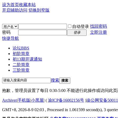
设为首页
收藏本站
开启辅助访问
切换到窄版
找回密码
自动登录
密码
立即注册
登录
快捷导航
论坛
BBS
初阶简章
初13期开课通知
二阶简章
三阶简章
搜索
搜索
抱歉，管理员设置了每日 0:30-5:00 不能进行此操作或访问
Archiver
|
手机版
|
小黑屋
|
(
渝ICP备16002156号
)
渝公网安备500112
GMT+8, 2026-8-9 02:03
, Processed in 1.061599 second(s), 3 queries