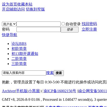
设为首页
收藏本站
开启辅助访问
切换到窄版
找回密码
自动登录
密码
立即注册
登录
快捷导航
论坛
BBS
初阶简章
初13期开课通知
二阶简章
三阶简章
搜索
搜索
抱歉，管理员设置了每日 0:30-5:00 不能进行此操作或访问
Archiver
|
手机版
|
小黑屋
|
(
渝ICP备16002156号
)
渝公网安备500112
GMT+8, 2026-8-9 01:06
, Processed in 1.040477 second(s), 3 queries