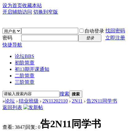
设为首页
收藏本站
开启辅助访问
切换到窄版
找回密码
自动登录
密码
立即注册
登录
快捷导航
论坛
BBS
初阶简章
初13期开课通知
二阶简章
三阶简章
搜索
搜索
»
论坛
›
结业班级
›
2N11202110
›
2N11
›
告2N11同学书
返回列表
告2N11同学书
查看:
3847
|
回复:
0