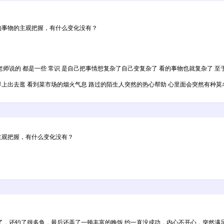
的事物的主观把握，有什么变化没有？
老师说的 都是一些 常识 是自己把事情想复杂了自己变复杂了 看的事物也就复杂了 
早上出去逛 看到菜市场的烟火气息 路过的陌生人突然的热心帮助 心里面会突然有种莫
主观把握，有什么变化没有？
，还钓了很多鱼，最后还弄了一顿丰富的晚饭.约一直没成功，内心不开心，突然满足