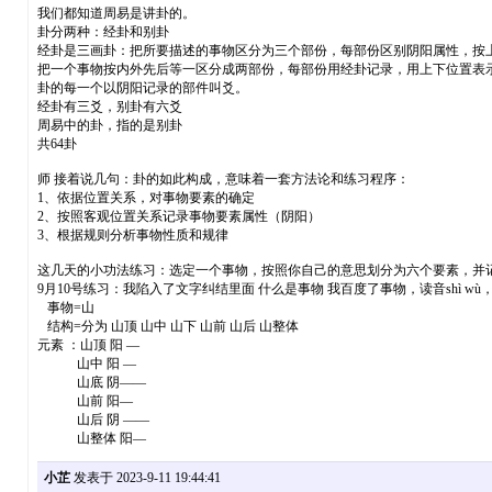
我们都知道周易是讲卦的。
卦分两种：经卦和别卦
经卦是三画卦：把所要描述的事物区分为三个部份，每部份区别阴阳属性，按
把一个事物按内外先后等一区分成两部份，每部份用经卦记录，用上下位置表
卦的每一个以阴阳记录的部件叫爻。
经卦有三爻，别卦有六爻
周易中的卦，指的是别卦
共64卦
师 接着说几句：卦的如此构成，意味着一套方法论和练习程序：
1、依据位置关系，对事物要素的确定
2、按照客观位置关系记录事物要素属性（阴阳）
3、根据规则分析事物性质和规律
这几天的小功法练习：选定一个事物，按照你自己的意思划分为六个要素，并
9月10号练习：我陷入了文字纠结里面 什么是事物 我百度了事物，读音shì
事物=山
结构=分为 山顶 山中 山下 山前 山后 山整体
元素 ：山顶 阳 —
山中 阳 —
山底 阴——
山前 阳—
山后 阴 ——
山整体 阳—
小芷
发表于 2023-9-11 19:44:41