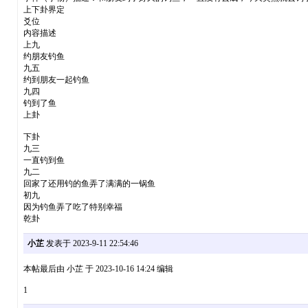
上下卦界定
爻位
内容描述
上九
约朋友钓鱼
九五
约到朋友一起钓鱼
九四
钓到了鱼
上卦
下卦
九三
一直钓到鱼
九二
回家了还用钓的鱼弄了满满的一锅鱼
初九
因为钓鱼弄了吃了特别幸福
乾卦
小芷
发表于 2023-9-11 22:54:46
本帖最后由 小芷 于 2023-10-16 14:24 编辑
1