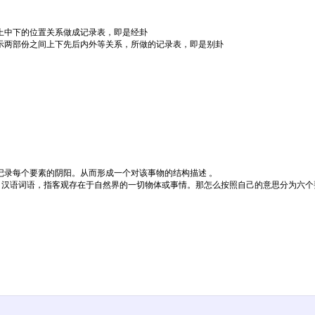
上中下的位置关系做成记录表，即是经卦
示两部份之间上下先后内外等关系，所做的记录表，即是别卦
记录每个要素的阴阳。从而形成一个对该事物的结构描述 。
 wù，汉语词语，指客观存在于自然界的一切物体或事情。那怎么按照自己的意思分为六个