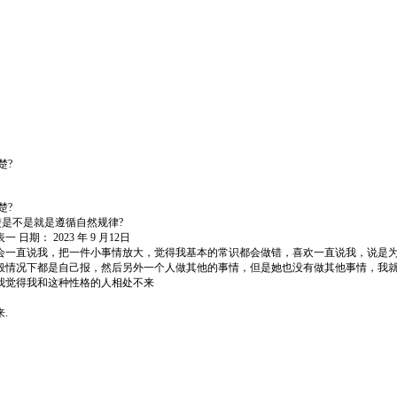
楚?
楚?
楚是不是就是遵循自然规律?
3 年 9 月12日
会一直说我，把一件小事情放大，觉得我基本的常识都会做错，喜欢一直说我，说是
般情况下都是自己报，然后另外一个人做其他的事情，但是她也没有做其他事情，我
我觉得我和这种性格的人相处不来
.