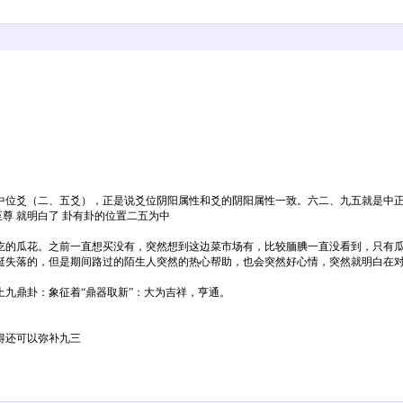
中位爻（二、五爻），正是说爻位阴阳属性和爻的阴阳属性一致。六二、九五就是中
 就明白了 卦有卦的位置二五为中
吃的瓜花。之前一直想买没有，突然想到这边菜市场有，比较腼腆一直没看到，只有
挺失落的，但是期间路过的陌生人突然的热心帮助，也会突然好心情，突然就明白在
九鼎卦：象征着“鼎器取新”：大为吉祥，亨通。
得还可以弥补九三