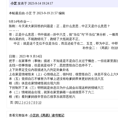
小芷
发表于 2023-9-14 19:24:17
本帖最后由 小芷 于 2023-9-19 21:57 编辑
9月14号作业一：
陈刚：今天请大家回答的问题是：正，是什么意思，中正又是什么意思？
— -- - -
答：正是什么意思：书中描述—卦中六爻，按“当位”与“不当位”来分析，一
有白菜的坑，不能跑错坑了，跑错了大抵就是不正。
中正：就是这个爻位不仅是当位，而且还处于在二、五爻，即为中正。中即
补作业二：《周易》功法练习记
日期： 2023 年 9 月14日
把手：在家事件（事物）描述：不知道是不是自己太过于懒怠，一但在家里面
去找一些事情做，但是就是动不了，思想责怪自己也停不了。
上下卦界定爻位内容描述九六判定卦象卦名
上在家是情绪怪末（上）心情很忐忑，很纠结，很责怪自己，休息不安心上六坤
本（五）觉得自己不够努力不够上进没有给爹妈带来更好的生活六五
根（四）休息在家情绪怪就出现六四
下控制不了末（三）明明就是休息日为什么就会出现这样的情绪六三
本（二）情绪就会出现，就算在家里躺着一会就很受不了六二
根（初）看到爹妈很辛苦自己很享乐就罪恶初六
页:
[1]
2
3
4
5
6
7
8
9
10
查看完整版本:
小芷的《周易》读书笔记