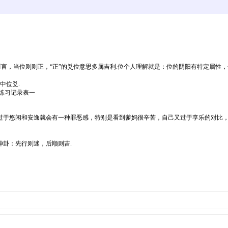
般而言，当位则则正，“正”的爻位意思多属吉利.位个人理解就是：位的阴阳有特定属
中位爻.
录表一
过于悠闲和安逸就会有一种罪恶感，特别是看到爹妈很辛苦，自己又过于享乐的对比
卦：先行则迷，后顺则吉.