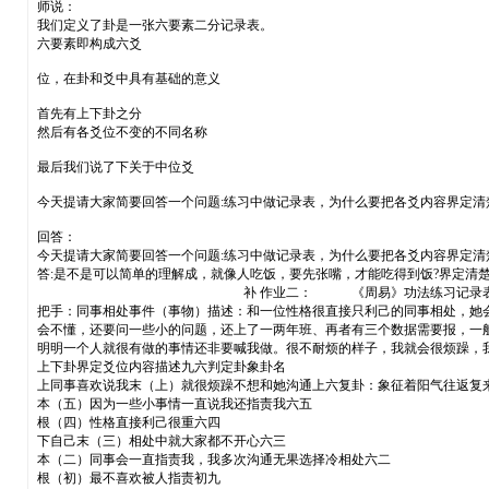
师说：
我们定义了卦是一张六要素二分记录表。
六要素即构成六爻
位，在卦和爻中具有基础的意义
首先有上下卦之分
然后有各爻位不变的不同名称
最后我们说了下关于中位爻
今天提请大家简要回答一个问题:练习中做记录表，为什么要把各爻内容界定清
回答：
今天提请大家简要回答一个问题:练习中做记录表，为什么要把各爻内容界定清
答:是不是可以简单的理解成，就像人吃饭，要先张嘴，才能吃得到饭?界定清
补 作业二： 《周易》功法练习记录表一 日期： 202
把手：同事相处事件（事物）描述：和一位性格很直接只利己的同事相处，她
会不懂，还要问一些小的问题，还上了一两年班、再者有三个数据需要报，一
明明一个人就很有做的事情还非要喊我做。很不耐烦的样子，我就会很烦躁，
上下卦界定爻位内容描述九六判定卦象卦名
上同事喜欢说我末（上）就很烦躁不想和她沟通上六复卦：象征着阳气往返复来
本（五）因为一些小事情一直说我还指责我六五
根（四）性格直接利己很重六四
下自己末（三）相处中就大家都不开心六三
本（二）同事会一直指责我，我多次沟通无果选择冷相处六二
根（初）最不喜欢被人指责初九