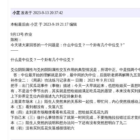
小芷
发表于 2023-9-13 20:37:42
本帖最后由 小芷 于 2023-9-19 21:17 编辑
9月13号:作业
陈刚：
今天请大家回答的一个问题是：什么中位爻？一个卦有几个中位爻？"
------
什么是中位爻？一个卦有几个中位爻？
爻位阴阳属性与爻的阴阳属性交互作用的典型情况是，所谓中正。中是指两个
答：中位最开始的理解就是居中，最中间的为中位，后面听老师再解释九五至尊
补作业二：《周易》功法练习记录表一 日期： 2023 年 9 月13日
把手：出门买瓜花事件（事物）描述：今天一大早就起来，也想给姐买一直想
有，不是这个季节出的，其实就是想给姐姐满足吃瓜花的愿望，本来没有买到
上下卦界定爻位内容描述九六判定卦象卦名
上逛菜市场末（上）陌生人突然来的关系和一起找，帮忙问，内心突然很感动上
本（五）看到都没有，失落六五
根（四）走到菜市场顺便看看有瓜花没，想给姐买瓜花九四
下自己末（三）做什么事情答应了就第一时间完成，不要拖拖拉拉错过后才觉
本（二）陌生人突然的说明和想办法问一下还有没有突然想明白了九二
根（初）没有买到瓜花失落感很强初六