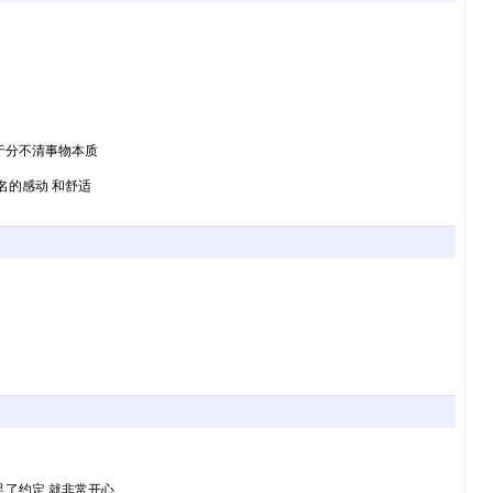
至于分不清事物本质
名的感动 和舒适
了约定 就非常开心.