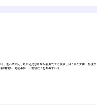
正
瓜叶，也不敢去问，最后还是想给姐买的勇气大过腼腆，问了几个大姐，都说没
对的时间要干对的事情，不能错过了想要再来补充。