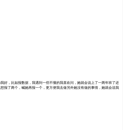
为我好，比如报数据，我遇到一些不懂的我喜欢问，她就会说上了一两年班了还
就想报了两个，喊她再报一个，更方便我去做另外她没有做的事情，她就会说我