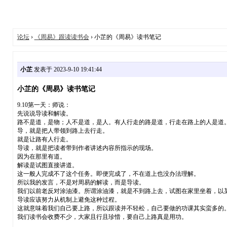
论坛
›
《周易》跟读读书会
› 小芷的《周易》读书笔记
小芷
发表于 2023-9-10 19:41:44
小芷的《周易》读书笔记
9.10第一天：师说：
先说说导读和解读。
路不是道，是物；人不是道，是人。有人行走的路是道，行走在路上的人是道
导，就是把人带领到路上去行走。
就是让路有人行走。
导读，就是把读者带到作者讲述内容所指示的现场。
因为在那里有道。
解读是试图直接讲道。
这一般人完成不了这个任务。即便完成了，不在道上也没办法理解。
所以我的发言，不是对周易的解读，而是导读。
我们以前老反对涂油漆。所谓涂油漆，就是不到路上去，试图在家里坐着，以
导读应该努力从机制上避免这种过程。
这就意味着我们自己要上路，所以跟读并不轻松，自己要做的功课其实蛮多的
我们读书会收费不少，大家且行且珍惜，要自己上路真是用功。