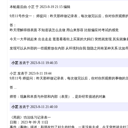
本帖最后由 小芷 于 2023-9-19 21:15 编辑
9月11号作业一： 师提问：昨天那样做记录表，每次做完以后，你对你所观察
答：
昨天理解得很表面 不知道该怎么去做 用山来形容 比较偏应对考试的感觉
今天一大早就起来 出去走走 逛逛看着街上买菜的大妈们 突然就发现 其实就像
发现可以从外部的一些观察放在内部 从环境到自我 隐隐之间有某种关系 比如
小芷
发表于 2023-9-11 19:46:35
小芷 发表于 2023-9-11 19:44
9月11号 师提问：昨天那样做记录表，每次做完以后，你对你所观察的事物的
答 ...
师答：现象和本质与外部和内部（表里），是卦经常描述的对象
小芷
发表于 2023-9-11 21:40:10
《周易》功法练习记录表一
日期： 2023 年 09 月 11日
事件（事物）描述：和朋友约了好久的钓鱼，一直没有去成，今天突然就去钓了