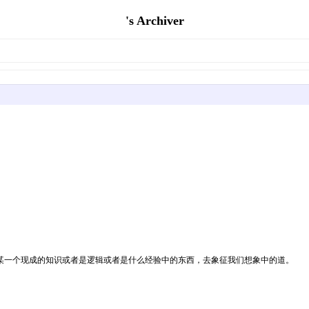
's Archiver
。
某一个现成的知识或者是逻辑或者是什么经验中的东西，去象征我们想象中的道。
。