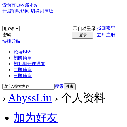
设为首页
收藏本站
开启辅助访问
切换到窄版
找回密码
自动登录
密码
立即注册
登录
快捷导航
论坛
BBS
初阶简章
初13期开课通知
二阶简章
三阶简章
搜索
搜索
›
AbyssLiu
›
个人资料
加为好友