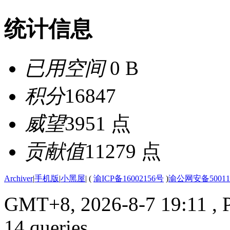
统计信息
已用空间
0 B
积分
16847
威望
3951 点
贡献值
11279 点
Archiver
|
手机版
|
小黑屋
|
(
渝ICP备16002156号
)
渝公网安备500112
GMT+8, 2026-8-7 19:11
, 
14 queries .